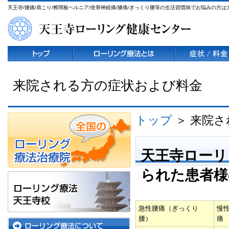
天王寺/腰痛/肩こり/椎間板ヘルニア/坐骨神経痛/膝痛/ぎっくり腰等の生活習慣病でお悩みの方
来院される方の症状および料金
トップ
＞ 来院
天王寺ローリ
られた患者様
急性腰痛（ぎっくり
慢
腰）
痛