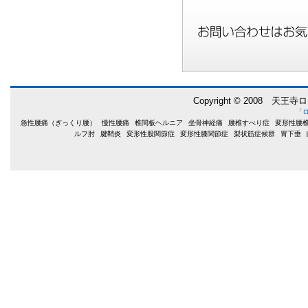
Copyright © 2008 天王寺
「
急性腰痛（ぎっくり腰）
慢性腰痛
椎間板ヘルニア
坐骨神経痛
腰椎すべり症
変形性腰
ルフ肘
腱鞘炎
変形性股関節症
変形性膝関節症
梨状筋症候群
胃下垂