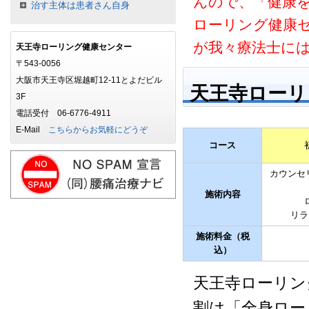
んので、「健康
治す主体は患者さん自身
ローリング健康
が我々療法士に
天王寺ローリング健康センター
〒543-0056
大阪市天王寺区堀越町12-11とよだビル
天王寺ローリ
3F
電話受付 06-6776-4911
E-Mail
こちらからお気軽にどうぞ
コース
カウンセ
施術内容
リラ
施術料金（税
込）
天王寺ローリン
割は「全身ロー