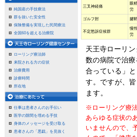
眼
三叉神経痛
純国産の手技療法
労
群を抜いた安全性
ゴルフ肘
腱
保険整備を実現した民間療法
慢
不定愁訴症候群
全国60を超える治療院
労
天王寺ローリン
ローリング療法師
数の病院で治療
来院される方の症状
合っている」と
治療費用
診療時間
す。ですが、皆
所在地
ます。
※ローリング療
仕事は患者さんのお手伝い
医学の隙間を埋める手技
あらゆる症状の
身体のメッセージを受け取る
いませんので、
患者さんの「悪戯」を見抜く